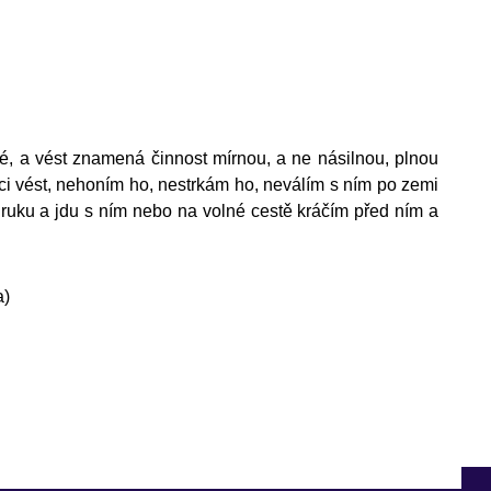
, a vést znamená činnost mírnou, a ne násilnou, plnou
chci vést, nehoním ho, nestrkám ho, neválím s ním po zemi
uku a jdu s ním nebo na volné cestě kráčím před ním a
a)