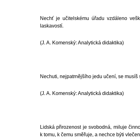
Nechť je učitelskému úřadu vzdáleno vešk
laskavostí.
(J. A. Komenský: Analytická didaktika)
Nechuti, nejpatrnějšího jedu učení, se musíš st
(J. A. Komenský: Analytická didaktika)
Lidská přirozenost je svobodná, miluje činno
k tomu, k čemu směřuje, a nechce býti vleče