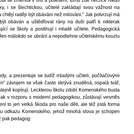
ta se změnila v hru a potěšení, tomu zde nechce nikdo
y, i se šlechtickou, učitelé zakládají svou vážnost na
 chtějí raději být obáváni než milováni.“ Jak potvrzují má
být obáván a uštědřovat rány na duši patří k nikterak
ující se školy a postihují i mladé učitele. Pedagogická
 (Jen málokdo se ubrání a nepodlehne učitelskému kouzlu
y, a prezentuje se tudíž mladými učiteli, počítačovými
in“ závojem se však často skrývá znuděná, ospalá tvář,
í stejně kopírují. Leckterou školu zdobí Komenského busta
nijak v rozporu s moderní pedagogikou, zůstávají vesměs
í to jen velká škoda pro naše děti, ale též jistá forma
ímu odkazu Komenského, jehož mnohá slova je schopen
ož pak pedagog: