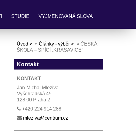
I
STUDIE
VYJMENOVANÁ SLOVA
Úvod
»
Články - výběr
»
ČESKÁ
ŠKOLA – SPÍCÍ „KRASAVICE“
Kontakt
KONTAKT
Jan-Michal Mleziva
Vyšehradská 45
128 00 Praha 2
+420 224 914 288
mleziva@centrum.cz