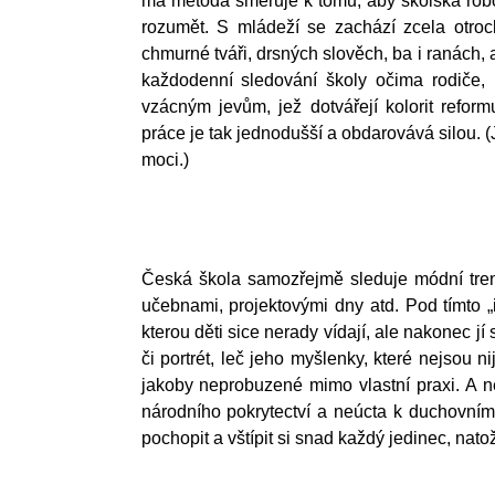
má metoda směřuje k tomu, aby školská robo
rozumět. S mládeží se zachází zcela otrock
chmurné tváři, drsných slověch, ba i ranách, a
každodenní sledování školy očima rodiče, 
vzácným jevům, jež dotvářejí kolorit reform
práce je tak jednodušší a obdarovává silou.
moci.)
Česká škola samozřejmě sleduje módní trend
učebnami, projektovými dny atd. Pod tímto „
kterou děti sice nerady vídají, ale nakonec j
či portrét, leč jeho myšlenky, které nejsou 
jakoby neprobuzené mimo vlastní praxi. A nen
národního pokrytectví a neúcta k duchovn
pochopit a vštípit si snad každý jedinec, nat