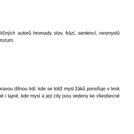
ličných autorů hromady slov, frází, sentencí, nesmyslů
i jim rozum.
ravou dílnou lidí: kde se totiž mysl žáků ponořuje v lesk
é i tajné, kde mysl a její city jsou vedeny ke všeobecné