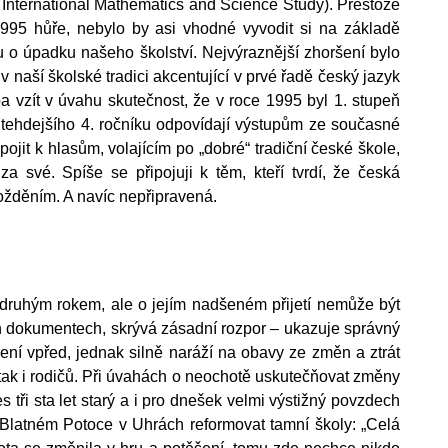
nternational Mathematics and Science Study). Přestože
1995 hůře, nebylo by asi vhodné vyvodit si na základě
o úpadku našeho školství. Nejvýraznější zhoršení bylo
 v naší školské tradici akcentující v prvé řadě český jazyk
a vzít v úvahu skutečnost, že v roce 1995 byl 1. stupeň
 z tehdejšího 4. ročníku odpovídají výstupům ze současné
pojit k hlasům, volajícím po „dobré“ tradiční české škole,
za své. Spíše se připojuji k těm, kteří tvrdí, že česká
požděním. A navíc nepřipravená.
 druhým rokem, ale o jejím nadšeném přijetí nemůže být
h dokumentech, skrývá zásadní rozpor – ukazuje správný
ní vpřed, jednak silně naráží na obavy ze změn a ztrát
ů, tak i rodičů. Při úvahách o neochotě uskutečňovat změny
 tři sta let starý a i pro dnešek velmi výstižný povzdech
 Blatném Potoce v Uhrách reformovat tamní školy: „Celá