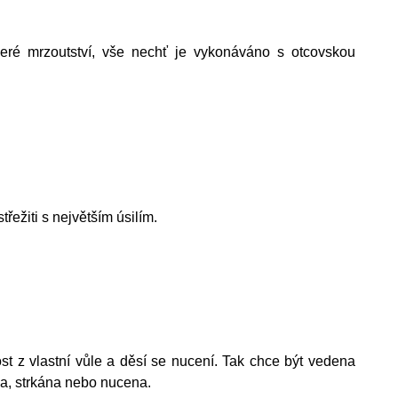
eré mrzoutství, vše nechť je vykonáváno s otcovskou
řežiti s největším úsilím.
st z vlastní vůle a děsí se nucení. Tak chce být vedena
na, strkána nebo nucena.