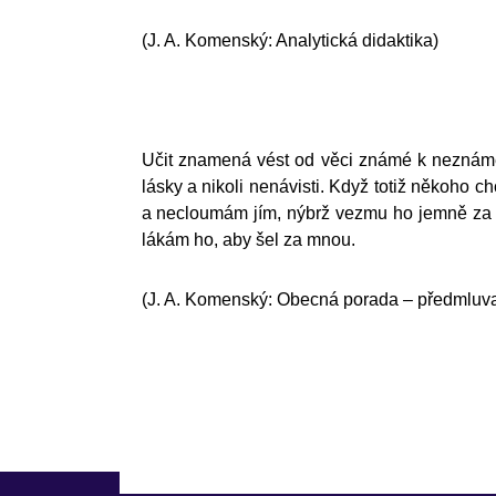
(J. A. Komenský: Analytická didaktika)
Učit znamená vést od věci známé k neznámé
lásky a nikoli nenávisti. Když totiž někoho 
a necloumám jím, nýbrž vezmu ho jemně za r
lákám ho, aby šel za mnou.
(J. A. Komenský: Obecná porada – předmluv