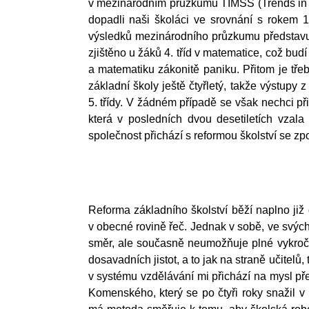
v mezinárodním průzkumu TIMSS (Trends in I
dopadli naši školáci ve srovnání s rokem 
výsledků mezinárodního průzkumu představu 
zjištěno u žáků 4. tříd v matematice, což budí
a matematiku zákonitě paniku. Přitom je třeb
základní školy ještě čtyřletý, takže výstupy
5. třídy. V žádném případě se však nechci při
která v posledních dvou desetiletích vzala 
společnost přichází s reformou školství se z
Reforma základního školství běží naplno již
v obecné rovině řeč. Jednak v sobě, ve svýc
směr, ale současně neumožňuje plné vykroče
dosavadních jistot, a to jak na straně učitel
v systému vzdělávání mi přichází na mysl přes
Komenského, který se po čtyři roky snažil v