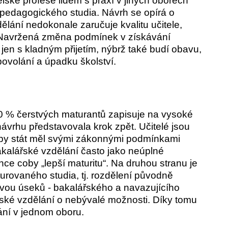
lské profese lidem s praxí v jiných oborech
edagogického studia. Návrh se opírá o
dělání nedokonale zaručuje kvalitu učitele,
h. Navržená změna podmínek v získávání
 jen s kladným přijetím, nýbrž také budí obavu,
povolání a úpadku školství.
0 % čerstvých maturantů zapisuje na vysoké
ávrhu představovala krok zpět. Učitelé jsou
ž by stát měl svými zákonnými podmínkami
akalářské vzdělání často jako neúplné
e coby „lepší maturitu“. Na druhou stranu je
turovaného studia, tj. rozdělení původně
dvou úseků - bakalářského a navazujícího
ské vzdělání o nebývalé možnosti. Díky tomu
ání v jednom oboru.