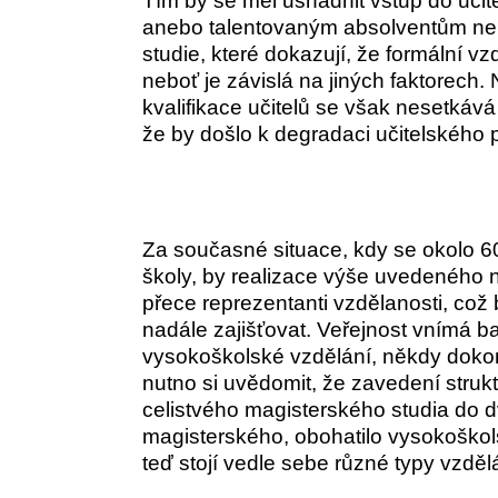
Tím by se měl usnadnit vstup do učite
anebo talentovaným absolventům nep
studie, které dokazují, že formální vz
neboť je závislá na jiných faktorec
kvalifikace učitelů se však nesetkává
že by došlo k degradaci učitelského 
Za současné situace, kdy se okolo 6
školy, by realizace výše uvedeného n
přece reprezentanti vzdělanosti, co
nadále zajišťovat. Veřejnost vnímá b
vysokoškolské vzdělání, někdy dokonc
nutno si uvědomit, že zavedení struk
celistvého magisterského studia do 
magisterského, obohatilo vysokoškol
teď stojí vedle sebe různé typy vzděl