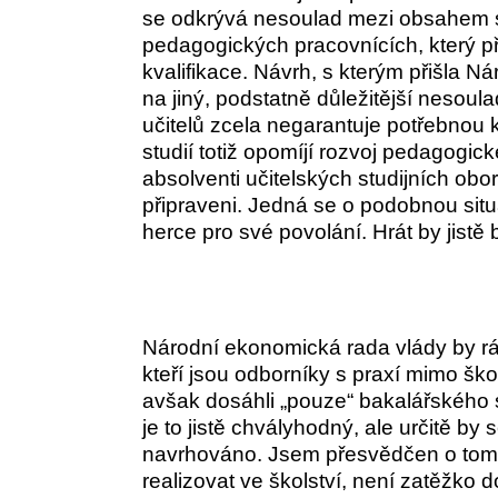
se odkrývá nesoulad mezi obsahem 
pedagogických pracovnících, který p
kvalifikace. Návrh, s kterým přišla 
na jiný, podstatně důležitější nesoula
učitelů zcela negarantuje potřebnou 
studií totiž opomíjí rozvoj pedagogick
absolventi učitelských studijních obo
připraveni. Jedná se o podobnou situa
herce pro své povolání. Hrát by jist
Národní ekonomická rada vlády by rád
kteří jsou odborníky s praxí mimo šk
avšak dosáhli „pouze“ bakalářského 
je to jistě chvályhodný, ale určitě by
navrhováno. Jsem přesvědčen o tom
realizovat ve školství, není zatěžko 