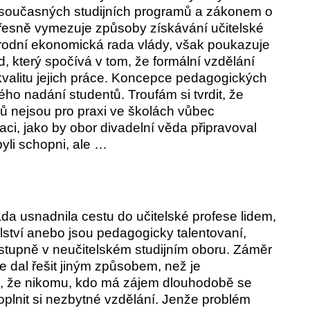
současných studijních programů a zákonem o
řesně vymezuje způsoby získávání učitelské
Národní ekonomická rada vlády, však poukazuje
d, který spočívá v tom, že formální vzdělání
kvalitu jejich práce. Koncepce pedagogických
ého nadání studentů. Troufám si tvrdit, že
rů nejsou pro praxi ve školách vůbec
ci, jako by obor divadelní věda připravoval
ě byli schopni, ale …
a usnadnila cestu do učitelské profese lidem,
olství anebo jsou pedagogicky talentovaní,
stupně v neučitelském studijním oboru. Záměr
 se dal řešit jiným způsobem, než je
, že nikomu, kdo má zájem dlouhodobě se
doplnit si nezbytné vzdělání. Jenže problém