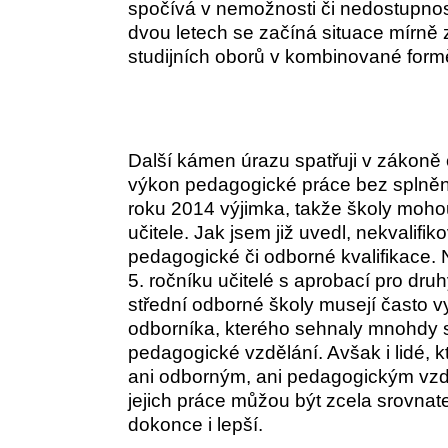
spočívá v nemožnosti či nedostupnos
dvou letech se začíná situace mírně 
studijních oborů v kombinované formě
Další kámen úrazu spatřuji v zákoně 
výkon pedagogické práce bez splnění 
roku 2014 výjimka, takže školy mohou
učitele. Jak jsem již uvedl, nekvali
pedagogické či odborné kvalifikace. 
5. ročníku učitelé s aprobací pro dru
střední odborné školy musejí často 
odborníka, kterého sehnaly mnohdy s
pedagogické vzdělání. Avšak i lidé, k
ani odborným, ani pedagogickým vzdě
jejich práce můžou být zcela srovnate
dokonce i lepší.