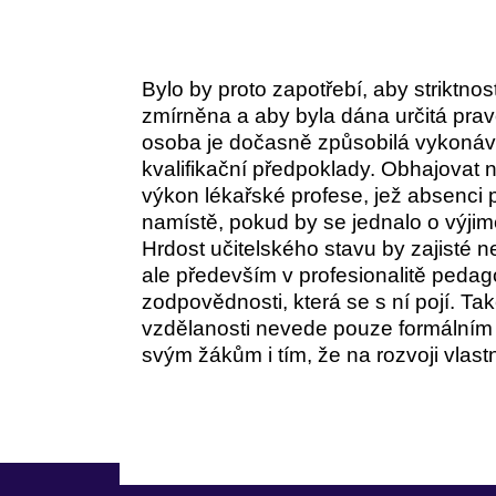
Bylo by proto zapotřebí, aby striktn
zmírněna a aby byla dána určitá pravo
osoba je dočasně způsobilá vykonávat 
kvalifikační předpoklady. Obhajovat
výkon lékařské profese, jež absenci 
namístě, pokud by se jednalo o výji
Hrdost učitelského stavu by zajisté 
ale především v profesionalitě peda
zodpovědnosti, která se s ní pojí. T
vzdělanosti nevede pouze formálním 
svým žákům i tím, že na rozvoji vlast