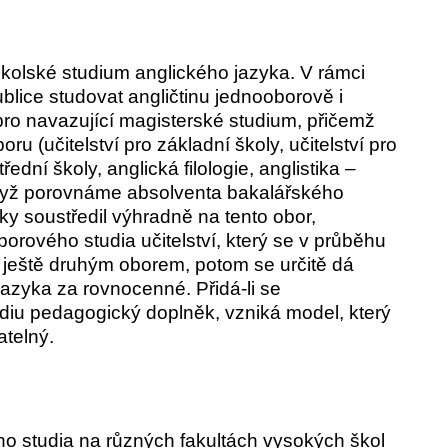
kolské studium anglického jazyka. V rámci
blice studovat angličtinu jednooborově i
pro navazující magisterské studium, přičemž
oru (učitelství pro základní školy, učitelství pro
třední školy, anglická filologie, anglistika –
 Když porovnáme absolventa bakalářského
 roky soustředil výhradně na tento obor,
rového studia učitelství, který se v průběhu
íc ještě druhým oborem, potom se určitě dá
jazyka za rovnocenné. Přidá-li se
iu pedagogický doplněk, vzniká model, který
atelný.
ého studia na různých fakultách vysokých škol