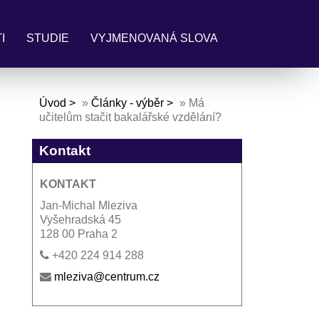
I
STUDIE
VYJMENOVANÁ SLOVA
Úvod
»
Články - výběr
»
Má
učitelům stačit bakalářské vzdělání?
Kontakt
KONTAKT
Jan-Michal Mleziva
Vyšehradská 45
128 00 Praha 2
+420 224 914 288
mleziva@centrum.cz