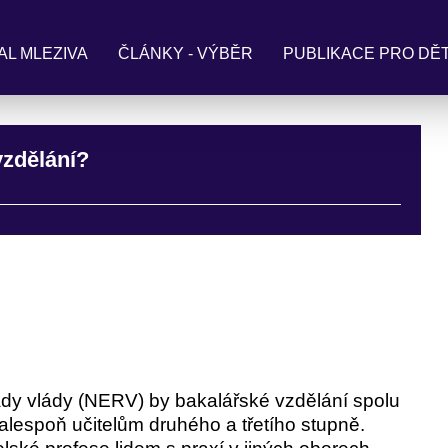
AL MLEZIVA
ČLÁNKY - VÝBĚR
PUBLIKACE PRO DĚT
vzdělání?
dy vlády (NERV) by bakalářské vzdělání spolu
lespoň učitelům druhého a třetího stupně.