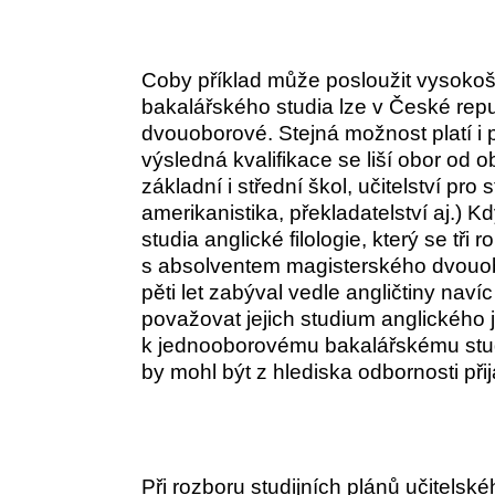
Coby příklad může posloužit vysokoš
bakalářského studia lze v České repu
dvouoborové. Stejná možnost platí i 
výsledná kvalifikace se liší obor od ob
základní i střední škol, učitelství pro s
amerikanistika, překladatelství aj.)
studia anglické filologie, který se tři
s absolventem magisterského dvouobo
pěti let zabýval vedle angličtiny nav
považovat jejich studium anglického 
k jednooborovému bakalářskému stud
by mohl být z hlediska odbornosti přij
Při rozboru studijních plánů učitelsk