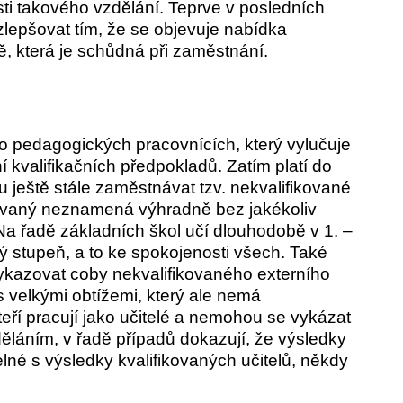
ti takového vzdělání. Teprve v posledních
zlepšovat tím, že se objevuje nabídka
, která je schůdná při zaměstnání.
o pedagogických pracovnících, který vylučuje
kvalifikačních předpokladů. Zatím platí do
 ještě stále zaměstnávat tzv. nekvalifikované
fikovaný neznamená výhradně bez jakékoliv
Na řadě základních škol učí dlouhodobě v 1. –
hý stupeň, a to ke spokojenosti všech. Také
vykazovat coby nekvalifikovaného externího
 velkými obtížemi, který ale nemá
teří pracují jako učitelé a nemohou se vykázat
láním, v řadě případů dokazují, že výsledky
lné s výsledky kvalifikovaných učitelů, někdy