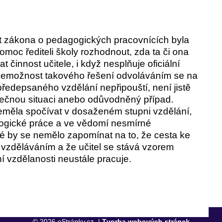
ost zákona o pedagogických pracovnících byla
moc řediteli školy rozhodnout, zda ta či ona
činnost učitele, i když nesplňuje oficiální
 nemožnost takového řešení odvoláváním se na
předepsaného vzdělání nepřipouští, není jistě
mečnou situaci anebo odůvodněný případ.
neměla spočívat v dosaženém stupni vzdělání,
gogické práce a ve vědomí nesmírné
aké by se nemělo zapomínat na to, že cesta ke
vzděláváním a že učitel se stává vzorem
ní vzdělanosti neustále pracuje.
© 2026 eStránky.cz
|
Tvorba webových stránek