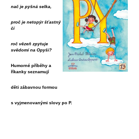
nač je pyšná selka,
proč je netopýr šťastný
čí
roč vězeň zpytuje
svědomí na Opyši?
Humorné příběhy a
říkanky seznamují
děti zábavnou formou
s vyjmenovanými slovy po P.